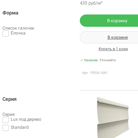
435 руб/м²
Форма
В корзину
Список галочек
Ёлочка
В корзине
Купить в 1 клик
✓ Наличие:
Уточняйте
Арт: PSSA-1041
Серия
Серия
Lux под дерево
Standard