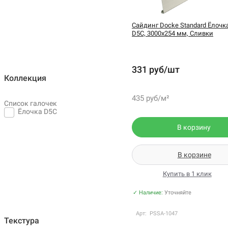
Сайдинг Docke Standard Ёлочк
D5C, 3000х254 мм, Сливки
331 руб/шт
Коллекция
435 руб/м²
Список галочек
Ёлочка D5C
В корзину
В корзине
Купить в 1 клик
✓ Наличие:
Уточняйте
Арт: PSSA-1047
Текстура