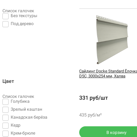
Список галочек
Без текстуры
Под дерево
Сайдинг Docke Standard Ёлочк
D5C, 3000х254 мм, Халва
Цвет
Список галочек
331 руб/шт
Голубика
Зрелый каштан
435 руб/м²
Канадская берёза
Кедр
В корзину
Крем-брюле