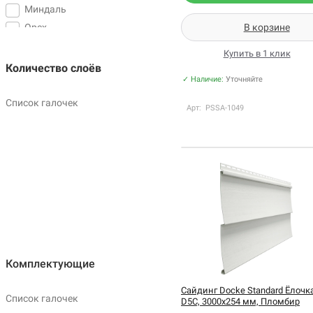
Миндаль
Орех
В корзине
Пломбир
Купить в 1 клик
Сливки
Количество слоёв
✓ Наличие:
Уточняйте
Фисташки
Халва
Список галочек
Арт: PSSA-1049
Комплектующие
Сайдинг Docke Standard Ёлочк
Список галочек
D5C, 3000х254 мм, Пломбир