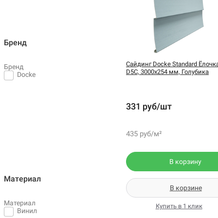
Бренд
Сайдинг Docke Standard Ёлочк
Бренд
D5C, 3000х254 мм, Голубика
Docke
331 руб/шт
435 руб/м²
В корзину
Материал
В корзине
Материал
Купить в 1 клик
Винил