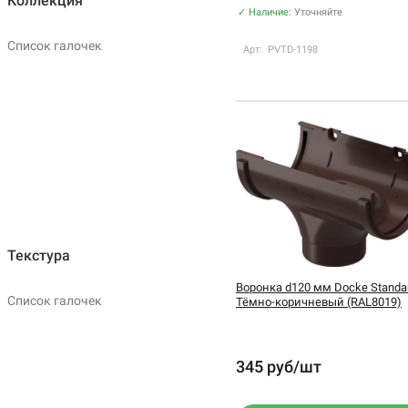
Коллекция
Элит
✓ Наличие:
Уточняйте
Список галочек
Арт: PVTD-1198
Текстура
Воронка d120 мм Docke Standar
Список галочек
Тёмно-коричневый (RAL8019)
345 руб/шт