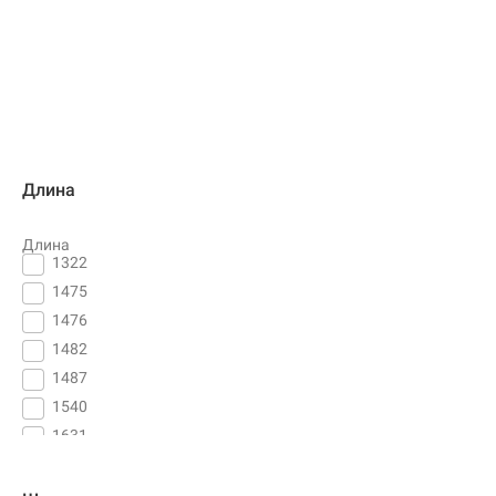
Длина
Длина
1322
1475
1476
1482
1487
1540
1631