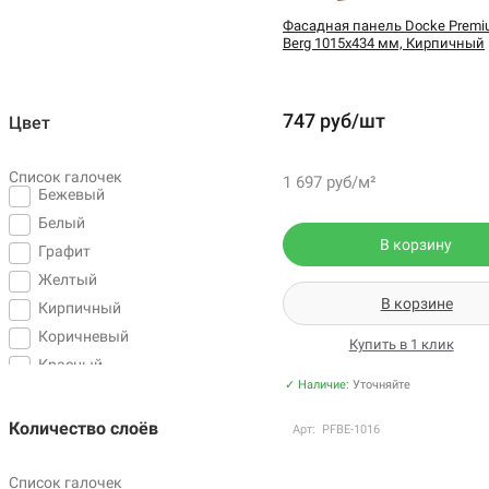
Фасадная панель Docke Premi
Berg 1015х434 мм, Кирпичный
747 руб/шт
Цвет
Список галочек
1 697 руб/м²
Бежевый
Белый
В корзину
Графит
Желтый
В корзине
Кирпичный
Коричневый
Купить в 1 клик
Красный
✓ Наличие:
Уточняйте
Кремовый
Серый
Количество слоёв
Арт: PFBE-1016
Слоновая кость
Список галочек