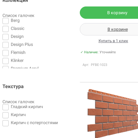
Коллекция
В корзину
Список галочек
Berg
Classic
В корзине
Design
Купить в 1 клик
Design Plus
Flemish
✓ Наличие:
Уточняйте
Klinker
Арт: PFBE-1023
Premium Acryl
Венеция Эко
Кирпич
Текстура
Кирпич Клинкерный
Кирпич Рижский
Список галочек
Гладкий кирпич
Кирпич Рустикальный
Кирпич
Кирпич-Антик
Кирпич с потертостями
Неаполь Эко
Ригель Немецкий