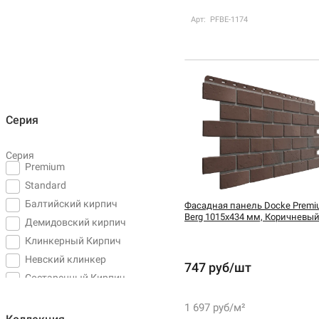
Арт: PFBE-1174
Серия
Серия
Premium
Standard
Балтийский кирпич
Фасадная панель Docke Premi
Berg 1015х434 мм, Коричневы
Демидовский кирпич
Клинкерный Кирпич
Невский клинкер
747 руб/шт
Состаренный Кирпич
1 697 руб/м²