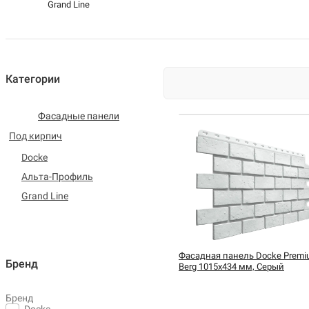
Grand Line
Категории
Фасадные панели
Под кирпич
Docke
Альта-Профиль
Grand Line
Фасадная панель Docke Premi
Бренд
Berg 1015х434 мм, Серый
Бренд
Docke