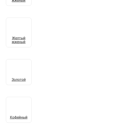
жженый
Желтый
жженый
Золотой
Кофейный