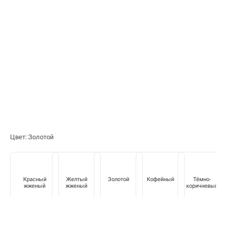
Цвет: Золотой
Красный
Желтый
Золотой
Кофейный
Тёмно-
жженый
жженый
коричневый