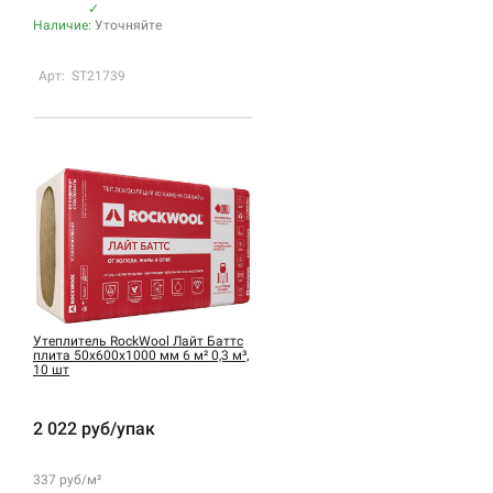
✓
Наличие:
Уточняйте
Арт: ST21739
Утеплитель RockWool Лайт Баттс
плита 50х600х1000 мм 6 м² 0,3 м³,
10 шт
2 022 руб/упак
337 руб/м²