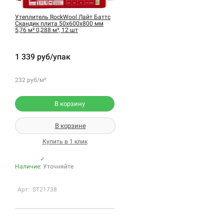
Утеплитель RockWool Лайт Баттс
Скандик плита 50х600х800 мм
5,76 м² 0,288 м³, 12 шт
1 339 руб/упак
232 руб/м²
В корзину
В корзине
Купить в 1 клик
✓
Наличие:
Уточняйте
Арт: ST21738