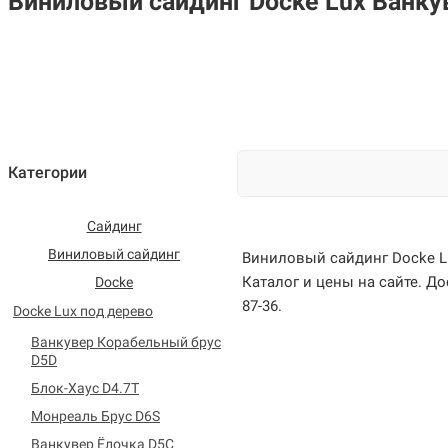
Виниловый сайдинг Docke Lux Ванку
Категории
Сайдинг
Виниловый сайдинг
Виниловый сайдинг Docke L
Каталог и цены на сайте. До
Docke
87-36.
Docke Lux под дерево
Ванкувер Корабельный брус
D5D
Блок-Хаус D4.7T
Монреаль Брус D6S
Ванкувер Ёлочка D5C