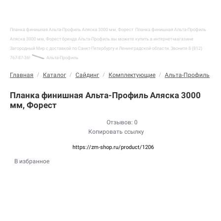
Планка финишная Альта-Профиль Аляска 3000 мм, Форест
Планка финишная Альта-Профиль
Аляска 3000 мм, Форест бренда Альта-Профиль вы можете купить в интернет-магазине
Загородный Мир с доставкой по Санкт-Петербургу и Ленинградской области. Звоните 8 (812)
767-87-36!
Альта-Профиль
Главная
/
Каталог
/
Сайдинг
/
Комплектующие
/
Альта-Профиль
/
Планка финишная Альта-Профиль Аляска 3000
мм, Форест
Отзывов: 0
Копировать ссылку
https://zm-shop.ru/product/1206
В избранное