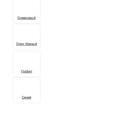
Оливковый
Орех тёмный
Графит
Синий