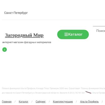
Санкт-Петербург
Каталог
Загородный Мир
интернет-магазин фасадных материалов
0
Планка финишная Альта-Профиль Канада Плюс Премиум 3000 мм, Гранатовая
Планка финишная Альта-
доставкой по Санкт-Петербургу и Ленинградской области. Звоните 8 (812) 767-87-36!
Альта-Проф
Главная
/
Каталог
/
Сайдинг
/
Комплектующие
/
Альта-Профиль
/