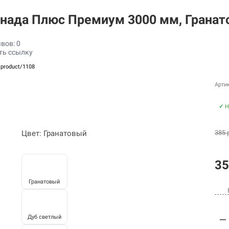
нада Плюс Премиум 3000 мм, Гранат
вов: 0
ть ссылку
/product/1108
Артик
✓
Н
Цвет: Гранатовый
385 
35
Гранатовый
Дуб светлый
—