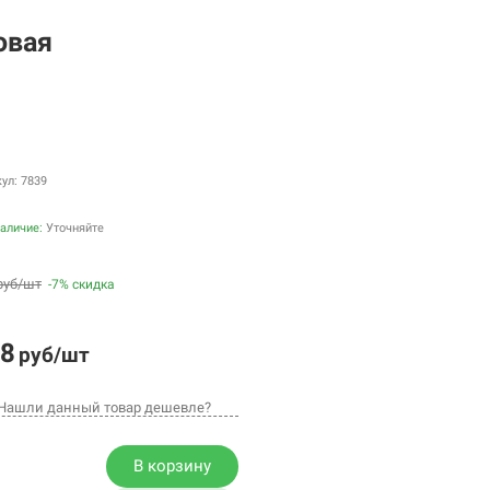
овая
ул: 7839
аличие:
Уточняйте
руб/шт
-7% скидка
8
руб/шт
Нашли данный товар дешевле?
В корзину