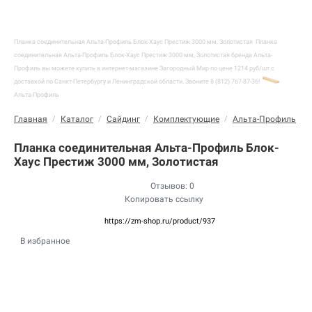
Планка соединительная Альта-Профиль Блок-Хаус Престиж 3000 мм, Золотистая
Планка
соединительная Альта-Профиль Блок-Хаус Престиж 3000 мм, Золотистая бренда Альта-
Профиль вы можете купить в интернет-магазине Загородный Мир по цене 1214 руб/шт с
доставкой по Санкт-Петербургу и Ленинградской области. Звоните 8 (812) 767-87-36!
Альта-Профиль
Главная
/
Каталог
/
Сайдинг
/
Комплектующие
/
Альта-Профиль
/
Планка соединительная Альта-Профиль Блок-
Хаус Престиж 3000 мм, Золотистая
Отзывов: 0
Копировать ссылку
https://zm-shop.ru/product/937
В избранное