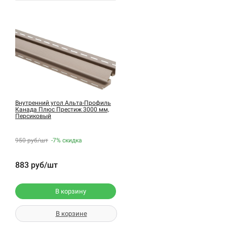
Внутренний угол Альта-Профиль
Канада Плюс Престиж 3000 мм,
Персиковый
950 руб/шт
-7%
скидка
883 руб/шт
В корзину
В корзине