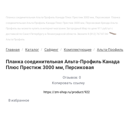
Планка соединительная Альта-Профиль Канада Плюс Престиж 3000 мм, Персиковая
Планка
соединительная Альта-Профиль Канада Плюс Престиж 3000 мм, Персиковая бренда Альта-
Профиль вы можете купить в интернет-магазине Загородный Мир по цене 911 руб/шт с
доставкой по Санкт-Петербургу и Ленинградской области. Звоните 8 (812) 767-87-36!
Альта-Профиль
Главная
/
Каталог
/
Сайдинг
/
Комплектующие
/
Альта-Профиль
/
Планка соединительная Альта-Профиль Канада
Плюс Престиж 3000 мм, Персиковая
Отзывов: 0
Копировать ссылку
https://zm-shop.ru/product/922
В избранное