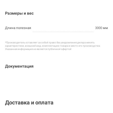
Размеры и вес
Длина полезная
3000
мм
*Производитель оставляет за собой право без уведомления дилера менять
характеристики, внешний вид, комплектацию товара и
место его производства.
Указанная информация не является публичной офертой
Документация
Доставка и оплата