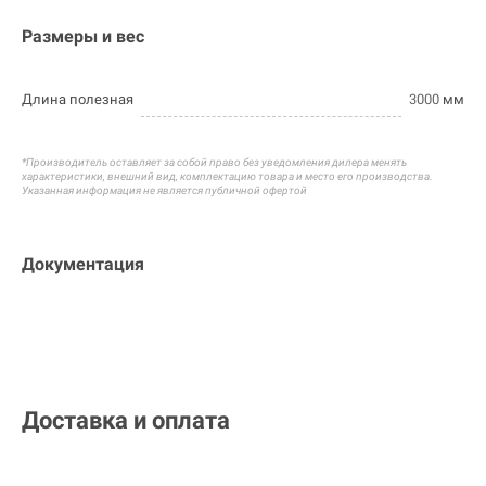
Размеры и вес
Длина полезная
3000
мм
*Производитель оставляет за собой право без уведомления дилера менять
характеристики, внешний вид, комплектацию товара и
место его производства.
Указанная информация не является публичной офертой
Документация
Доставка и оплата