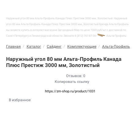
Наружный угол 80 мм Альта-Профиль Канада Плюс Престиж 3000 мм, Золотистый
Наружный
угол 80 мм Альта-Профиль Канада Плюс Престиж 3000 мм, Золотистый бренда Альта-Профиль
вы можете купить в интернет-магазине Загородный Мир по цене 1069 руб/шт с доставкой по
Санкт-Петербургу и Ленинградской области. Звоните 8 (812) 767-87-36!
Альта-Профиль
Главная
/
Каталог
/
Сайдинг
/
Комплектующие
/
Альта-Профиль
/
Наружный угол 80 мм Альта-Профиль Канада
Плюс Престиж 3000 мм, Золотистый
Отзывов: 0
Копировать ссылку
https://zm-shop.ru/product/1031
В избранное