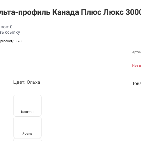
льта-профиль Канада Плюс Люкс 300
вов: 0
ть ссылку
/product/1178
Артик
Нет 
Цвет: Ольха
Тов
Каштан
Ясень