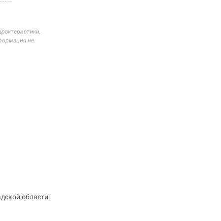
арактеристики,
нформация не
адской области: