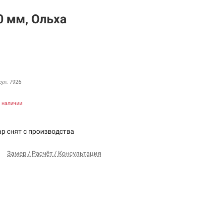
0 мм, Ольха
ул: 7926
в наличии
ар снят с производства
Замер / Расчёт / Консультация