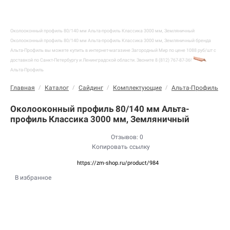
Околооконный профиль 80/140 мм Альта-профиль Классика 3000 мм, Земляничный
Околооконный профиль 80/140 мм Альта-профиль Классика 3000 мм, Земляничный бренда
Альта-Профиль вы можете купить в интернет-магазине Загородный Мир по цене 1088 руб/шт с
доставкой по Санкт-Петербургу и Ленинградской области. Звоните 8 (812) 767-87-36!
Альта-Профиль
Главная
/
Каталог
/
Сайдинг
/
Комплектующие
/
Альта-Профиль
/
Околооконный профиль 80/140 мм Альта-
профиль Классика 3000 мм, Земляничный
Отзывов: 0
Копировать ссылку
https://zm-shop.ru/product/984
В избранное