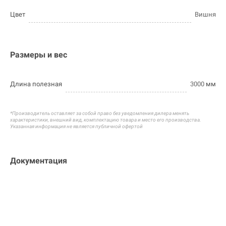
Цвет
Вишня
Размеры и вес
Длина полезная
3000
мм
*Производитель оставляет за собой право без уведомления дилера менять
характеристики, внешний вид, комплектацию товара и
место его производства.
Указанная информация не является публичной офертой
Документация