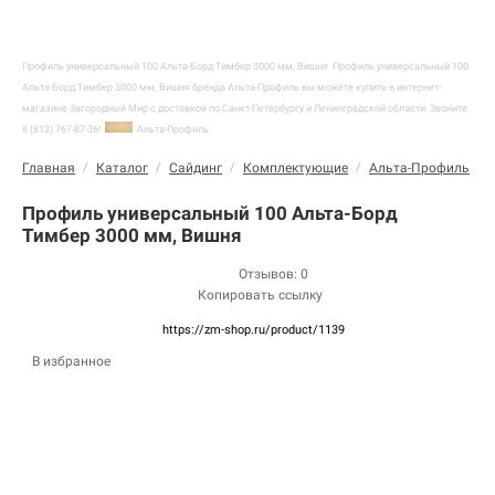
Профиль универсальный 100 Альта-Борд Тимбер 3000 мм, Вишня
Профиль универсальный 100
Альта-Борд Тимбер 3000 мм, Вишня бренда Альта-Профиль вы можете купить в интернет-
магазине Загородный Мир с доставкой по Санкт-Петербургу и Ленинградской области. Звоните
8 (812) 767-87-36!
Альта-Профиль
Главная
/
Каталог
/
Сайдинг
/
Комплектующие
/
Альта-Профиль
/
Профиль универсальный 100 Альта-Борд
Тимбер 3000 мм, Вишня
Отзывов: 0
Копировать ссылку
https://zm-shop.ru/product/1139
В избранное