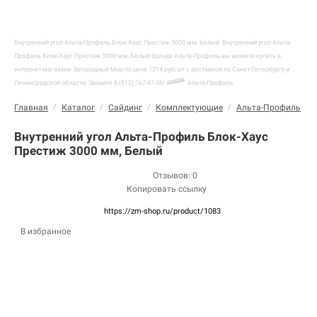
Внутренний угол Альта-Профиль Блок-Хаус Престиж 3000 мм, Белый
Внутренний угол Альта-
Профиль Блок-Хаус Престиж 3000 мм, Белый бренда Альта-Профиль вы можете купить в
интернет-магазине Загородный Мир по цене 1214 руб/шт с доставкой по Санкт-Петербургу и
Ленинградской области. Звоните 8 (812) 767-87-36!
Альта-Профиль
Главная
/
Каталог
/
Сайдинг
/
Комплектующие
/
Альта-Профиль
/
Внутренний угол Альта-Профиль Блок-Хаус
Престиж 3000 мм, Белый
Отзывов: 0
Копировать ссылку
https://zm-shop.ru/product/1083
В избранное