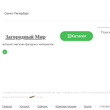
Санкт-Петербург
Каталог
Загородный Мир
интернет-магазин фасадных материалов
0
J-профиль Docke 16 мм Lux оригинальный 3000 мм, Орех
J-профиль Docke 16 мм Lux оригинальный 300
Звоните 8 (812) 767-87-36!
Docke
Главная
/
Каталог
/
Сайдинг
/
Комплектующие
/
Docke
/
J-профи