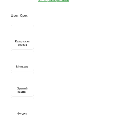
Цвет: Орех
Канадская
берёза
Миндаль
Зрелый
каштан
Фундук