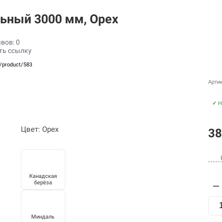
льный 3000 мм, Орех
вов: 0
ть ссылку
u/product/583
Арти
✓
Н
Цвет: Орех
38
Канадская
берёза
—
Миндаль