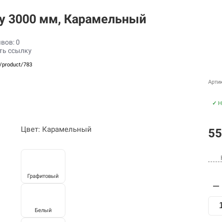
cky 3000 мм, Карамельный
вов: 0
ть ссылку
u/product/783
Арти
✓
Н
Цвет: Карамельный
55
Графитовый
—
Белый