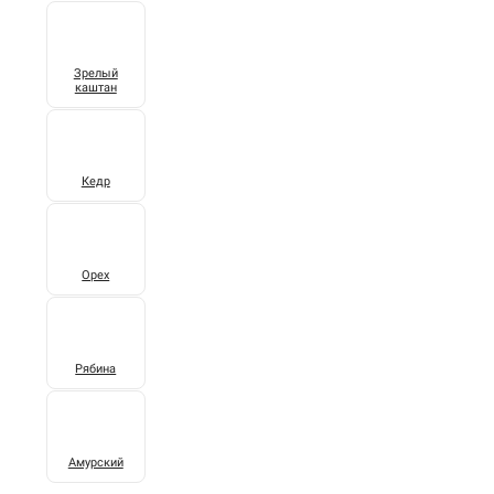
Зрелый
каштан
Кедр
Орех
Рябина
Амурский