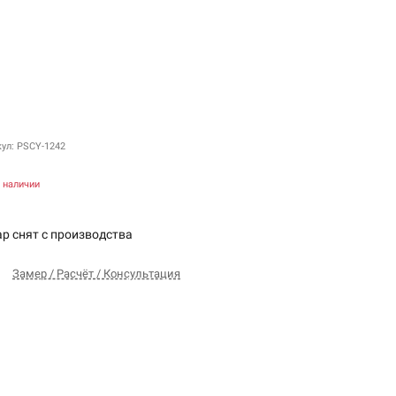
кул: PSCY-1242
в наличии
ар снят с производства
Замер / Расчёт / Консультация