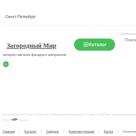
Санкт-Петербург
Каталог
Загородный Мир
интернет-магазин фасадных материалов
0
Наличник Docke 75 мм Lux 3000 мм, Сибирский
Наличник Docke 75 мм Lux 3000 мм, Сибирский бренда D
87-36!
Docke
Главная
/
Каталог
/
Сайдинг
/
Комплектующие
/
Docke
/
Налични