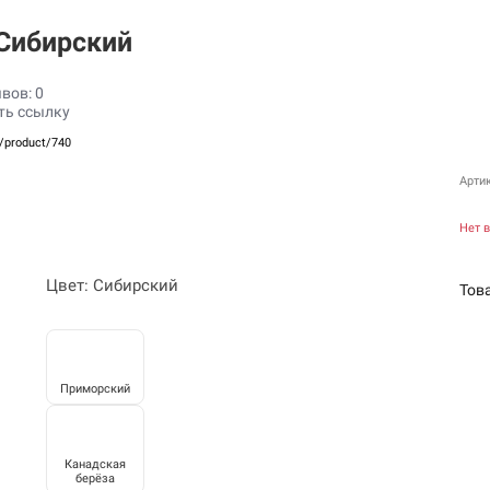
 Сибирский
вов: 0
ть ссылку
u/product/740
Арти
Нет 
Цвет: Сибирский
Тов
Приморский
Канадская
берёза