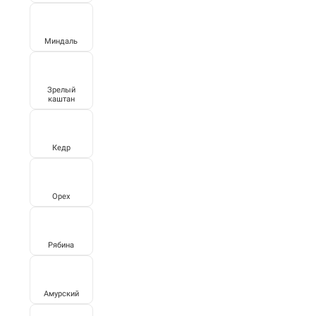
Миндаль
Зрелый
каштан
Кедр
Орех
Рябина
Амурский