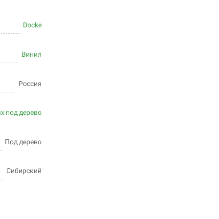
Docke
Винил
Россия
ux под дерево
Под дерево
Сибирский