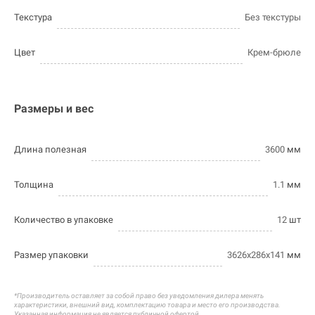
Текстура
Без текстуры
Цвет
Крем-брюле
Размеры и вес
Длина полезная
3600
мм
Толщина
1.1
мм
Количество в упаковке
12
шт
Размер упаковки
3626х286х141
мм
*Производитель оставляет за собой право без уведомления дилера менять
характеристики, внешний вид, комплектацию товара и
место его производства.
Указанная информация не является публичной офертой