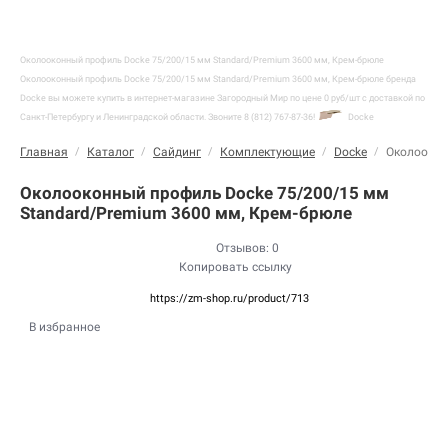
Околооконный профиль Docke 75/200/15 мм Standard/Premium 3600 мм, Крем-брюле
Околооконный профиль Docke 75/200/15 мм Standard/Premium 3600 мм, Крем-брюле бренда
Docke вы можете купить в интернет-магазине Загородный Мир по цене 0 руб/шт с доставкой по
Санкт-Петербургу и Ленинградской области. Звоните 8 (812) 767-87-36!
Docke
Главная
/
Каталог
/
Сайдинг
/
Комплектующие
/
Docke
/
Околоокон
Околооконный профиль Docke 75/200/15 мм
Standard/Premium 3600 мм, Крем-брюле
Отзывов: 0
Копировать ссылку
https://zm-shop.ru/product/713
В избранное