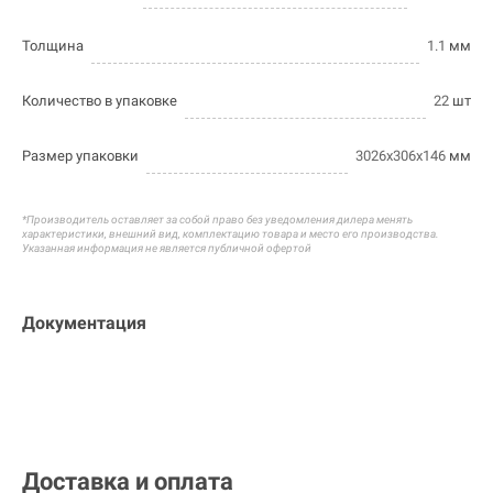
Толщина
1.1
мм
Количество в упаковке
22
шт
Размер упаковки
3026х306х146
мм
*Производитель оставляет за собой право без уведомления дилера менять
характеристики, внешний вид, комплектацию товара и
место его производства.
Указанная информация не является публичной офертой
Документация
Доставка и оплата