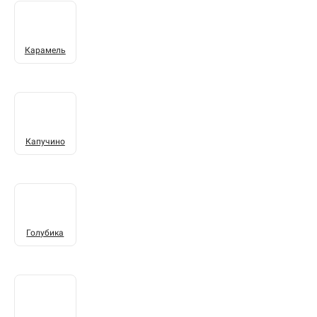
Карамель
Капучино
Голубика