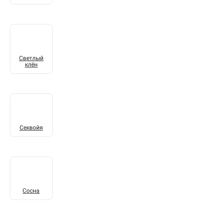
Светлый
клён
Секвойя
Сосна