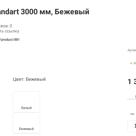
tandart 3000 мм, Бежевый
вов: 0
ть ссылку
u/product/881
Артик
✓
Н
Цвет: Бежевый
1 
Белый
—
Бежевый