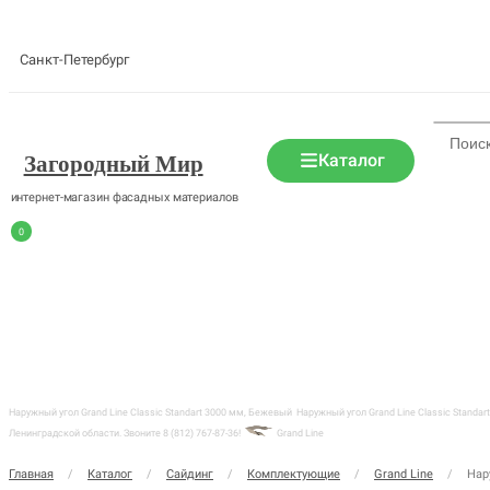
Санкт-Петербург
Каталог
Загородный Мир
интернет-магазин фасадных материалов
0
Наружный угол Grand Line Classic Standart 3000 мм, Бежевый
Наружный угол Grand Line Classic Standa
Ленинградской области. Звоните 8 (812) 767-87-36!
Grand Line
Главная
/
Каталог
/
Сайдинг
/
Комплектующие
/
Grand Line
/
Нар