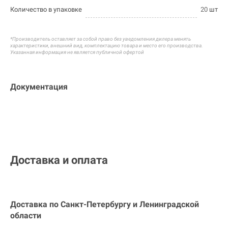
Количество в упаковке
20
шт
*Производитель оставляет за собой право без уведомления дилера менять
характеристики, внешний вид, комплектацию товара и
место его производства.
Указанная информация не является публичной офертой
Документация
Доставка и оплата
Доставка по Санкт-Петербургу и
Ленинградской
области