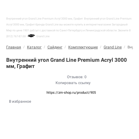
Внутренний угол Grand Line Premium Acryl 3000 мм, Графит
Внутренний угол Grand Line Premium
Acryl 3000 мм, Графит бренда Grand Line вы можете купить в интернет-магазине Загородный
Мир по цене 1901 руб/шт с доставкой по Санкт-Петербургу и Ленинградской области. Звоните 8
(812) 767-87-36!
Grand Line
Главная
/
Каталог
/
Сайдинг
/
Комплектующие
/
Grand Line
/
Внутре
Внутренний угол Grand Line Premium Acryl 3000
мм, Графит
Отзывов: 0
Копировать ссылку
https://zm-shop.ru/product/905
В избранное