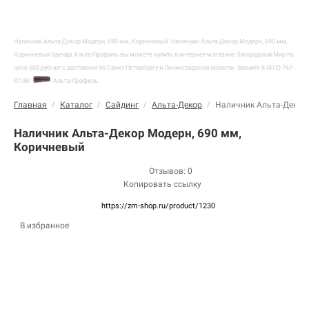
Наличник Альта-Декор Модерн, 690 мм, Коричневый
Наличник Альта-Декор Модерн, 690 мм,
Коричневый бренда Альта-Профиль вы можете купить в интернет-магазине Загородный Мир по
цене 608 руб/шт с доставкой по Санкт-Петербургу и Ленинградской области. Звоните 8 (812) 767-
87-36!
Альта-Профиль
Главная
/
Каталог
/
Сайдинг
/
Альта-Декор
/
Наличник Альта-Декор 
Наличник Альта-Декор Модерн, 690 мм,
Коричневый
Отзывов: 0
Копировать ссылку
https://zm-shop.ru/product/1230
В избранное