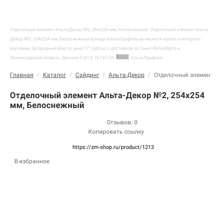
Отделочный элемент Альта-Декор №2, 254х254 мм, Белоснежный
Отделочный элемент Альта-
Декор №2, 254х254 мм, Белоснежный бренда Альта-Профиль вы можете купить в интернет-
магазине Загородный Мир по цене 171 руб/шт с доставкой по Санкт-Петербургу и
Ленинградской области. Звоните 8 (812) 767-87-36!
Альта-Профиль
Главная
/
Каталог
/
Сайдинг
/
Альта-Декор
/
Отделочный элемент А
Отделочный элемент Альта-Декор №2, 254х254
мм, Белоснежный
Отзывов: 0
Копировать ссылку
https://zm-shop.ru/product/1213
В избранное