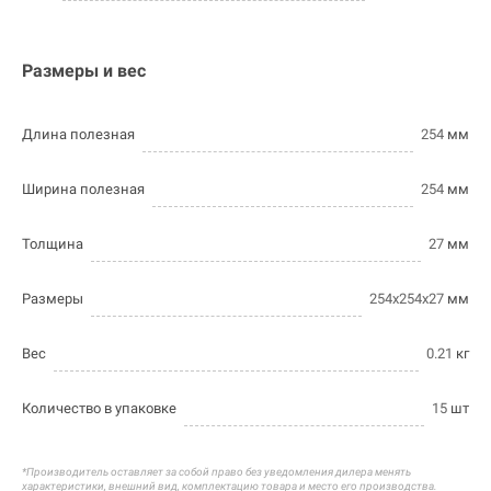
Размеры и вес
Длина полезная
254
мм
Ширина полезная
254
мм
Толщина
27
мм
Размеры
254х254х27
мм
Вес
0.21
кг
Количество в упаковке
15
шт
*Производитель оставляет за собой право без уведомления дилера менять
характеристики, внешний вид, комплектацию товара и
место его производства.