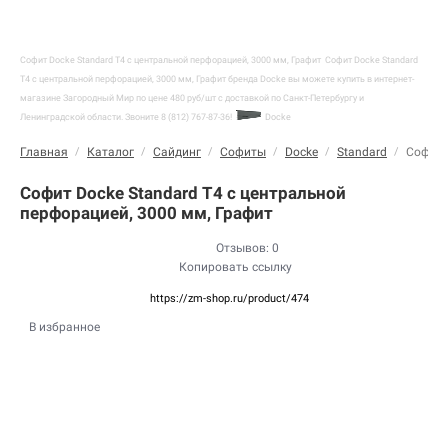
Софит Docke Standard T4 с центральной перфорацией, 3000 мм, Графит
Софит Docke Standard
T4 с центральной перфорацией, 3000 мм, Графит бренда Docke вы можете купить в интернет-
магазине Загородный Мир по цене 480 руб/шт с доставкой по Санкт-Петербургу и
Ленинградской области. Звоните 8 (812) 767-87-36!
Docke
Главная
/
Каталог
/
Сайдинг
/
Софиты
/
Docke
/
Standard
/
Софит 
Софит Docke Standard T4 с центральной
перфорацией, 3000 мм, Графит
Отзывов: 0
Копировать ссылку
https://zm-shop.ru/product/474
В избранное