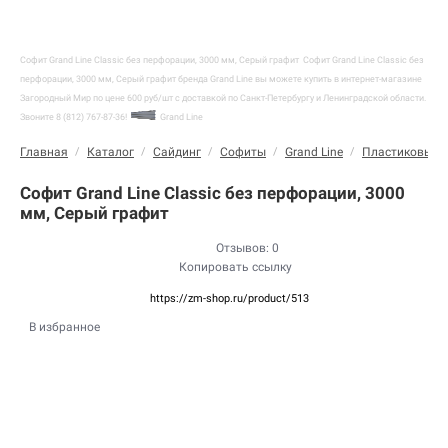
Софит Grand Line Classic без перфорации, 3000 мм, Серый графит
Софит Grand Line Classic без
перфорации, 3000 мм, Серый графит бренда Grand Line вы можете купить в интернет-магазине
Загородный Мир по цене 600 руб/шт с доставкой по Санкт-Петербургу и Ленинградской области.
Звоните 8 (812) 767-87-36!
Grand Line
Главная
/
Каталог
/
Сайдинг
/
Софиты
/
Grand Line
/
Пластиковые
Софит Grand Line Classic без перфорации, 3000
мм, Серый графит
Отзывов: 0
Копировать ссылку
https://zm-shop.ru/product/513
В избранное