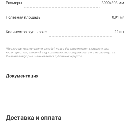
Размеры
3000х303
мм
Полезная площадь
0.91
м²
Количество в упаковке
22
шт
*Производитель оставляет за собой право без уведомления дилера менять
характеристики, внешний вид, комплектацию товара и
место его производства.
Указанная информация не является публичной офертой
Документация
Доставка и оплата