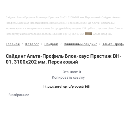
Сайдинг Альта-Профиль Блок-хаус Престиж BH-01, 3100х202 мм, Персиковый
Сайдинг Альта-
Профиль Блок-хаус Престиж BH-01, 3100х202 мм, Персиковый бренда Альта-Профиль вы
можете купить в интернет-магазине Загородный Мир по цене 431 руб/шт с доставкой по Санкт-
Петербургу и Ленинградской области. Звоните 8 (812) 767-87-36!
Альта-Профиль
Главная
/
Каталог
/
Сайдинг
/
Виниловый сайдинг
/
Альта-Профиль
Сайдинг Альта-Профиль Блок-хаус Престиж BH-
01, 3100х202 мм, Персиковый
Отзывов: 0
Копировать ссылку
https://zm-shop.ru/product/168
В избранное