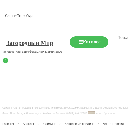
Санкт-Петербург
Каталог
Загородный Мир
интернет-магазин фасадных материалов
0
Сайдинг Альта-Профиль Блок-хаус Престиж BH-03, 3100х222 мм, Бежевый
Сайдинг Альта-Профиль Блок
Санкт-Петербургу и Ленинградской области. Звоните 8 (812) 767-87-36!
Альта-Профиль
Главная
/
Каталог
/
Сайдинг
/
Виниловый сайдинг
/
Альта-Профиль