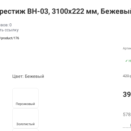
Престиж BH-03, 3100х222 мм, Бежев
вов: 0
ть ссылку
u/product/176
Артик
✓
Н
Цвет: Бежевый
420 
39
Персиковый
578
Золотистый