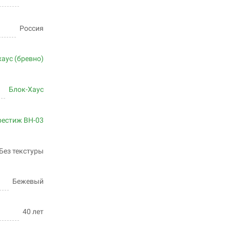
Россия
хаус (бревно)
Блок-Хаус
рестиж BH-03
Без текстуры
Бежевый
40 лет