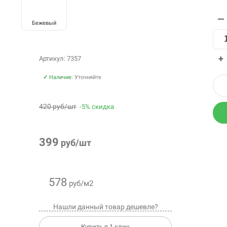
—
Бежевый
+
Артикул: 7357
✓
Наличие:
Уточняйте
420 руб/шт
-5% скидка
399
руб/шт
578
руб/м2
Нашли данный товар дешевле?
Купить в 1 клик