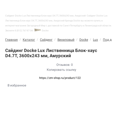
Сайдинг Docke Lux Лиственница Блок-хаус D4.7T, 3600х243 мм, Амурский
Сайдинг Docke Lux
Лиственница Блок-хаус D4.7T, 3600х243 мм, Амурский бренда Docke вы можете купить в
интернет-магазине Загородный Мир с доставкой по Санкт-Петербургу и Ленинградской области.
Звоните 8 (812) 767-87-36!
Docke
Главная
/
Каталог
/
Сайдинг
/
Виниловый
/
Docke
/
Lux
/
Под дере
Сайдинг Docke Lux Лиственница Блок-хаус
D4.7T, 3600х243 мм, Амурский
Отзывов: 0
Копировать ссылку
https://zm-shop.ru/product/122
В избранное