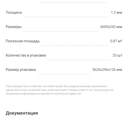
Толщина
1.2
мм
Размеры
3600х243
мм
Полезная площадь
0.87
м²
Количество в упаковке
20
шт
Размер упаковки
3626х296х126
мм
*Производитель оставляет за собой право без уведомления дилера менять
характеристики, внешний вид, комплектацию товара и
место его производства.
Указанная информация не является публичной офертой
Документация