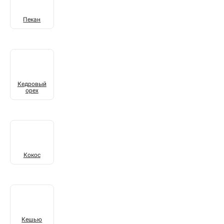
Пекан
Кедровый
орех
Кокос
Кешью