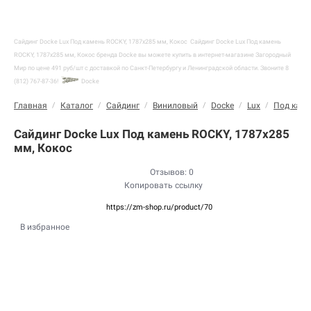
Сайдинг Docke Lux Под камень ROCKY, 1787х285 мм, Кокос
Сайдинг Docke Lux Под камень
ROCKY, 1787х285 мм, Кокос бренда Docke вы можете купить в интернет-магазине Загородный
Мир по цене 491 руб/шт с доставкой по Санкт-Петербургу и Ленинградской области. Звоните 8
(812) 767-87-36!
Docke
Главная
/
Каталог
/
Сайдинг
/
Виниловый
/
Docke
/
Lux
/
Под кам
Сайдинг Docke Lux Под камень ROCKY, 1787х285
мм, Кокос
Отзывов: 0
Копировать ссылку
https://zm-shop.ru/product/70
В избранное