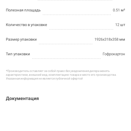
Полезная площадь
0.51
м²
Количество в упаковке
12
шт
Размер упаковки
1926х318х358
мм
Тип упаковки
Гофрокартон
*Производитель оставляет за собой право без уведомления дилера менять
характеристики, внешний вид, комплектацию товара и
место его производства.
Указанная информация не является публичной офертой
Документация