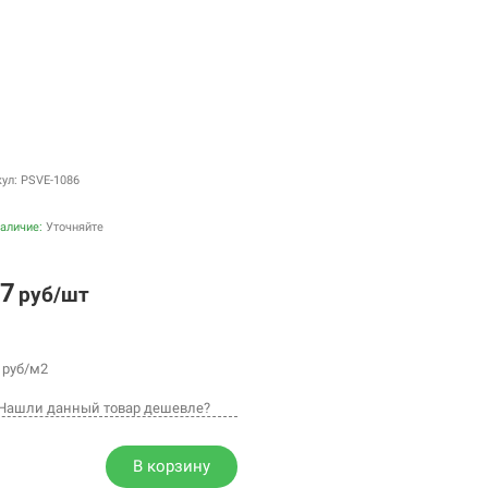
кул: PSVE-1086
аличие:
Уточняйте
7
руб/шт
руб/м2
Нашли данный товар дешевле?
В корзину