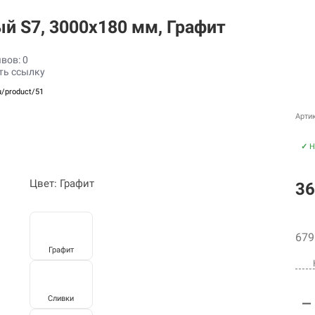
й S7, 3000х180 мм, Графит
вов: 0
ть ссылку
u/product/51
Арти
✓
Н
Цвет: Графит
36
679
Графит
Сливки
—