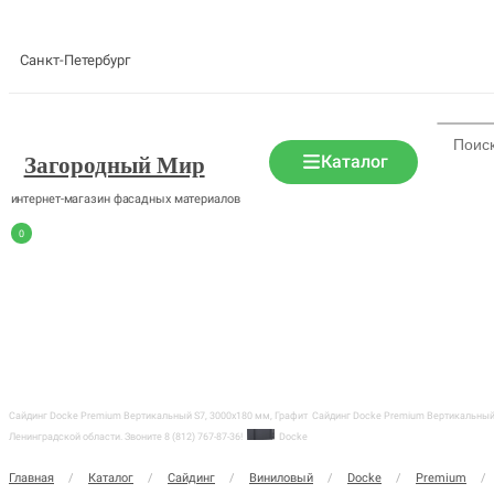
Санкт-Петербург
Каталог
Загородный Мир
интернет-магазин фасадных материалов
0
Сайдинг Docke Premium Вертикальный S7, 3000х180 мм, Графит
Сайдинг Docke Premium Вертикальный S
Ленинградской области. Звоните 8 (812) 767-87-36!
Docke
Главная
/
Каталог
/
Сайдинг
/
Виниловый
/
Docke
/
Premium
/