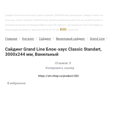
Сайдинг Grand Line Блок-хаус Classic Standart, 3000х244 мм, Ванильный
Сайдинг Grand Line
Блок-хаус Classic Standart, 3000х244 мм, Ванильный бренда Grand Line вы можете купить в
интернет-магазине Загородный Мир по цене 381 руб/шт с доставкой по Санкт-Петербургу и
Ленинградской области. Звоните 8 (812) 767-87-36!
Grand Line
Главная
/
Каталог
/
Сайдинг
/
Виниловый сайдинг
/
Grand Line
/
Бл
Сайдинг Grand Line Блок-хаус Classic Standart,
3000х244 мм, Ванильный
Отзывов: 0
Копировать ссылку
https://zm-shop.ru/product/263
В избранное