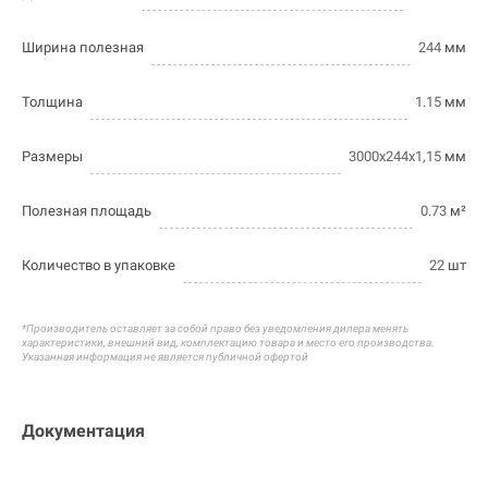
Ширина полезная
244
мм
Толщина
1.15
мм
Размеры
3000х244х1,15
мм
Полезная площадь
0.73
м²
Количество в упаковке
22
шт
*Производитель оставляет за собой право без уведомления дилера менять
характеристики, внешний вид, комплектацию товара и
место его производства.
Указанная информация не является публичной офертой
Документация