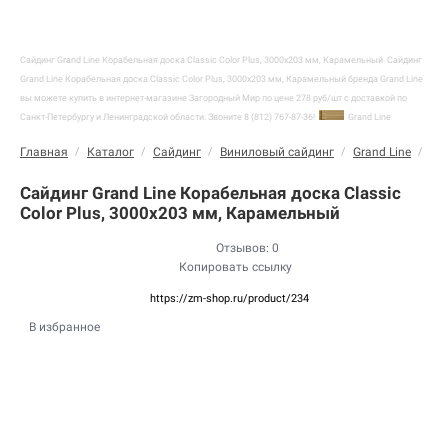
Сайдинг Grand Line Корабельная доска Classic Color Plus, 3000х203 мм, Карамельный
Сайдинг
Grand Line Корабельная доска Classic Color Plus, 3000х203 мм, Карамельный бренда Grand Line
вы можете купить в интернет-магазине Загородный Мир по цене 278 руб/шт с доставкой по
Санкт-Петербургу и Ленинградской области. Звоните 8 (812) 767-87-36!
Grand Line
Главная
/
Каталог
/
Сайдинг
/
Виниловый сайдинг
/
Grand Line
/
Ко
Сайдинг Grand Line Корабельная доска Classic
Color Plus, 3000х203 мм, Карамельный
Отзывов: 0
Копировать ссылку
https://zm-shop.ru/product/234
В избранное