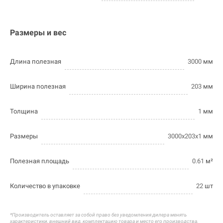
Размеры и вес
Длина полезная
3000
мм
Ширина полезная
203
мм
Толщина
1
мм
Размеры
3000х203х1
мм
Полезная площадь
0.61
м²
Количество в упаковке
22
шт
*Производитель оставляет за собой право без уведомления дилера менять
характеристики, внешний вид, комплектацию товара и
место его производства.