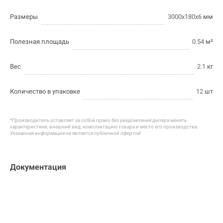
Размеры
3000х180х6
мм
Полезная площадь
0.54
м²
Вес
2.1
кг
Количество в упаковке
12
шт
*Производитель оставляет за собой право без уведомления дилера менять
характеристики, внешний вид, комплектацию товара и
место его производства.
Указанная информация не является публичной офертой
Документация