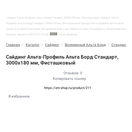
Сайдинг Альта-Профиль Альта Борд Стандарт, 3000х180 мм, Фисташковый
Сайдинг Альта-
Профиль Альта Борд Стандарт, 3000х180 мм, Фисташковый бренда Альта-Профиль вы можете
купить в интернет-магазине Загородный Мир с доставкой по Санкт-Петербургу и Ленинградской
области. Звоните 8 (812) 767-87-36!
Альта-Профиль
Главная
/
Каталог
/
Сайдинг
/
Вспененный Альта Борд
/
Стандарт
/
Сайдинг Альта-Профиль Альта Борд Стандарт,
3000х180 мм, Фисташковый
Отзывов: 0
Копировать ссылку
https://zm-shop.ru/product/211
В избранное