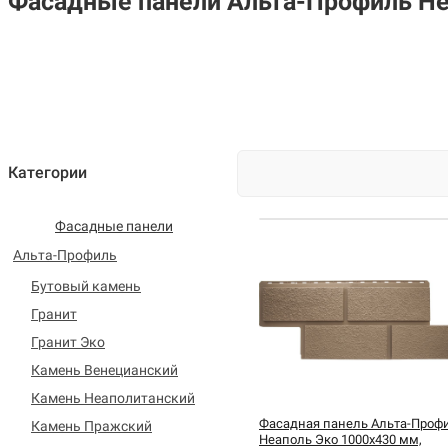
Фасадные панели Альта-Профиль Не
Категории
Фасадные панели
Альта-Профиль
Бутовый камень
Гранит
Гранит Эко
Камень Венецианский
Камень Неаполитанский
Фасадная панель Альта-Проф
Камень Пражский
Неаполь Эко 1000х430 мм,