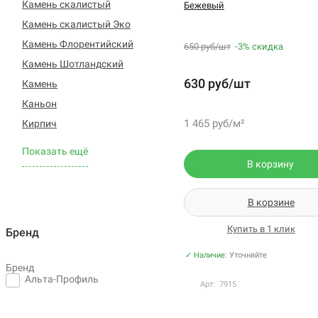
Камень скалистый
Бежевый
Камень скалистый Эко
Камень Флорентийский
650 руб/шт
-3%
скидка
Камень Шотландский
630 руб/шт
Камень
Каньон
1 465 руб/м²
Кирпич
Показать ещё
В корзину
В корзине
Купить в 1 клик
Бренд
✓ Наличие:
Уточняйте
Бренд
Альта-Профиль
Арт: 7915