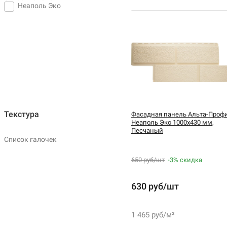
Неаполь Эко
Текстура
Фасадная панель Альта-Проф
Неаполь Эко 1000х430 мм,
Песчаный
Список галочек
650 руб/шт
-3%
скидка
630 руб/шт
1 465 руб/м²