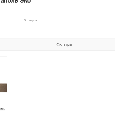
аполь Эко
5 товаров
Фильтры
иль