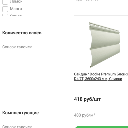
Лимон
Манго
Олива
Сливки
Фисташки
Количество слоёв
Список галочек
Сайдинг Docke Premium Блок-х
D4.7T, 3600х243 мм, Сливки
418 руб/шт
Комплектующие
480 руб/м²
Список галочек