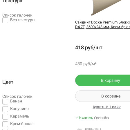
Текстура
Список галочек
Без текстуры
Сайдинг Docke Premium Блок-х
D4.7T, 3600х243 мм, Крем-брю
418 руб/шт
480 руб/м²
В корзину
Цвет
В корзине
Список галочек
Банан
Купить в 1 клик
Капучино
Карамель
✓ Наличие:
Уточняйте
Крем-брюле
Арт: PSBH-1041