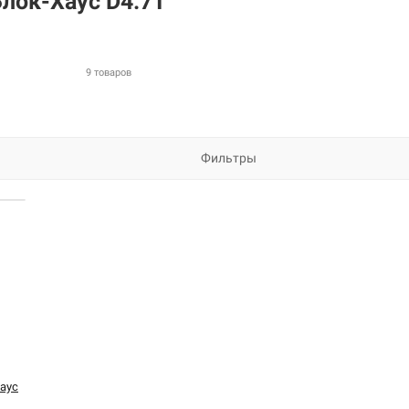
лок-Хаус D4.7T
9 товаров
Фильтры
аус