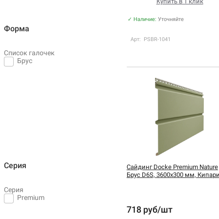
Купить в 1 клик
✓ Наличие:
Уточняйте
Форма
Арт: PSBR-1041
Список галочек
Брус
Серия
Сайдинг Docke Premium Nature
Брус D6S, 3600х300 мм, Кипар
Серия
Premium
718 руб/шт