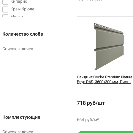
Кипарис
Крем-брюле
Манго
Пихта
Пломбир
Количество слоёв
Сандал
Светлый клён
Список галочек
Секвойя
Сливки
Сосна
Сайдинг Docke Premium Nature
Брус D6S, 3600х300 мм, Пихта
718 руб/шт
Комплектующие
664 руб/м²
Список галочек