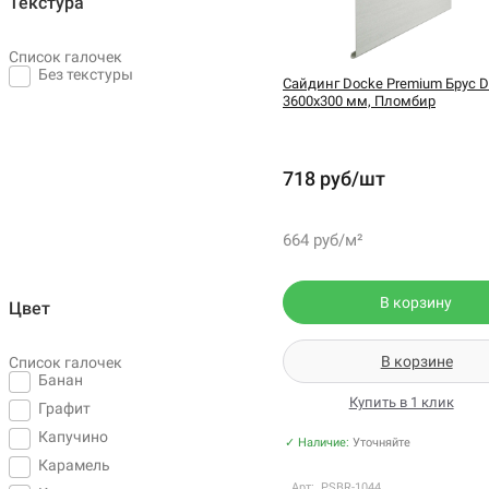
Текстура
Список галочек
Без текстуры
Сайдинг Docke Premium Брус D
3600х300 мм, Пломбир
718 руб/шт
664 руб/м²
В корзину
Цвет
В корзине
Список галочек
Банан
Купить в 1 клик
Графит
Капучино
✓ Наличие:
Уточняйте
Карамель
Арт: PSBR-1044