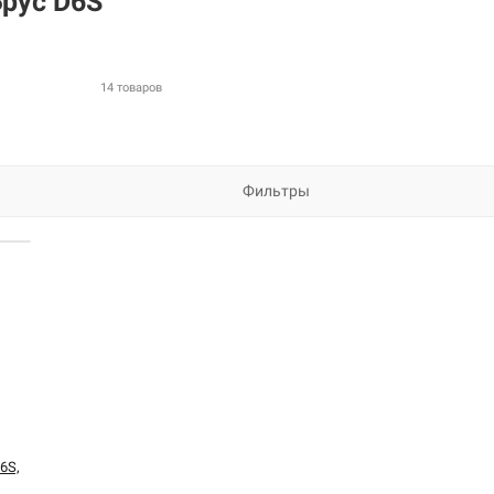
рус D6S
14 товаров
Фильтры
6S,