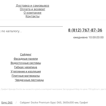
Доставка и самовывоз
Оплата и возврат
О компании
Контакты
8 (812) 767-87-36
ежедневно 10:00-20:00
Сайдинг
Фасадные панели
Водосточные системы
Гибкая черепица
Утепление и изоляция
Плитные материалы
Чердачные лестницы
 Графит бренда Docke вы можете купить в интернет-магазине Загородный Мир по цене 755 руб/шт с дост
Брус D6S
/
Сайдинг Docke Premium Брус D6S, 3600х300 мм, Графит