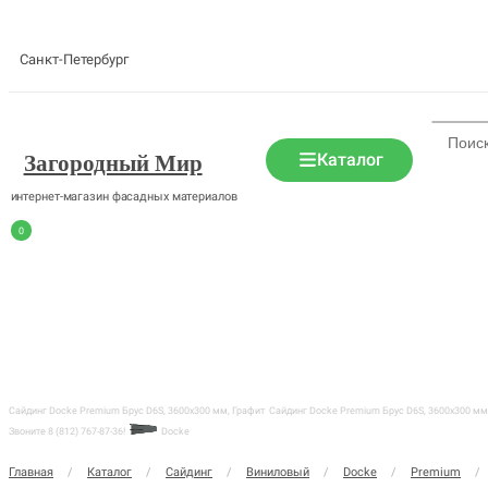
Санкт-Петербург
Каталог
Загородный Мир
интернет-магазин фасадных материалов
0
Сайдинг Docke Premium Брус D6S, 3600х300 мм, Графит
Сайдинг Docke Premium Брус D6S, 3600х300 мм,
Звоните 8 (812) 767-87-36!
Docke
Главная
/
Каталог
/
Сайдинг
/
Виниловый
/
Docke
/
Premium
/