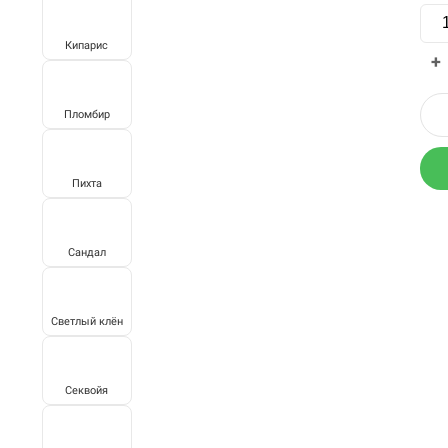
Кипарис
+
Пломбир
Пихта
Сандал
Светлый клён
Секвойя