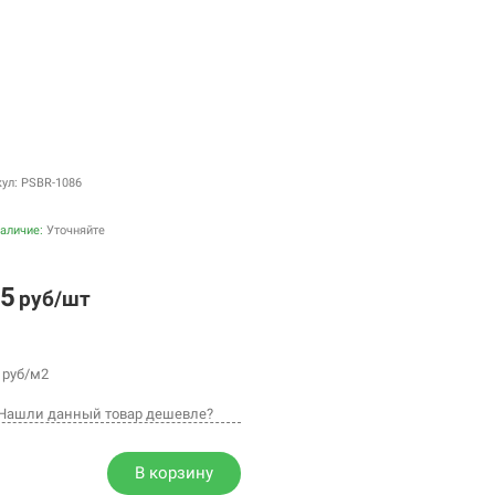
кул: PSBR-1086
аличие:
Уточняйте
5
руб/шт
руб/м2
Нашли данный товар дешевле?
В корзину