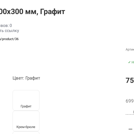
600х300 мм, Графит
вов: 0
ть ссылку
u/product/36
Арти
✓
Н
Цвет: Графит
75
699
Графит
Крем-брюле
—