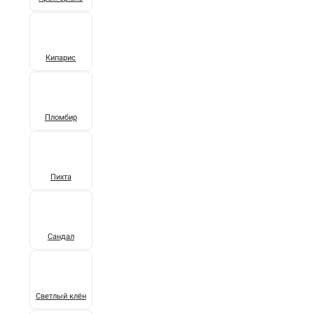
Кипарис
Пломбир
Пихта
Сандал
Светлый клён