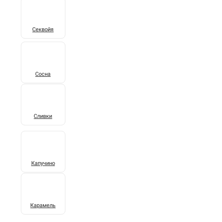
Секвойя
Сосна
Сливки
Капучино
Карамель