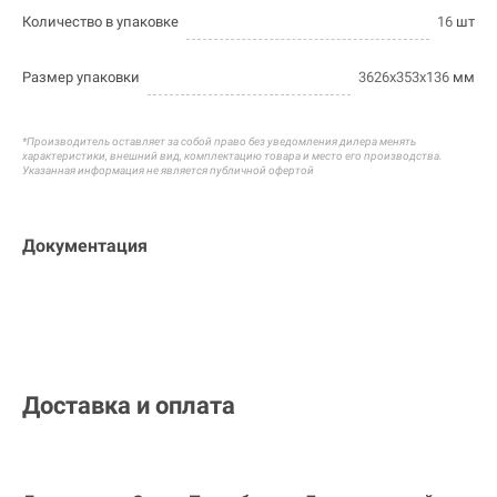
Количество в упаковке
16
шт
Размер упаковки
3626х353х136
мм
*Производитель оставляет за собой право без уведомления дилера менять
характеристики, внешний вид, комплектацию товара и
место его производства.
Указанная информация не является публичной офертой
Документация
Доставка и оплата