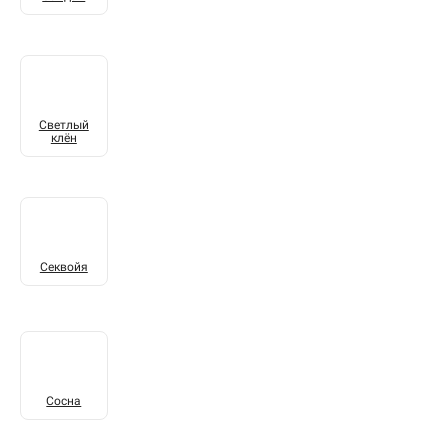
Светлый
клён
Секвойя
Сосна