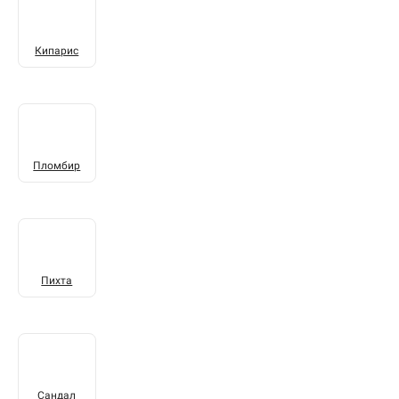
Кипарис
Пломбир
Пихта
Сандал