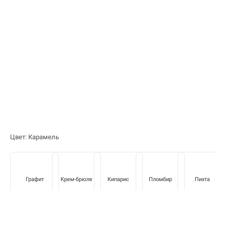
Цвет: Карамель
Графит
Крем-брюле
Кипарис
Пломбир
Пихта