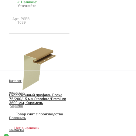
✓ Наличие:
Уточняйте
Арт. PSFB-
1039
Каталог
WhatsApp
Околооконный профиль Docke
75/200/15 мм Standard/Premium
3600 мм, Карамель
Корзина
Товар снят с
производства
Позвонить
Нет в наличии
Контакты