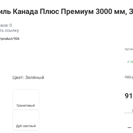
иль Канада Плюс Премиум 3000 мм, 
вов: 0
ть ссылку
u/product/926
Артик
✓
Н
Цвет: Зелёный
980 
91
Гранатовый
Дуб светлый
—