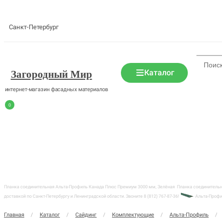
Санкт-Петербург
Каталог
Загородный Мир
интернет-магазин фасадных материалов
0
Планка соединительная Альта-Профиль Канада Плюс Премиум 3000 мм, Зелёная
Планка соединительн
доставкой по Санкт-Петербургу и Ленинградской области. Звоните 8 (812) 767-87-36!
Альта-Проф
Главная
/
Каталог
/
Сайдинг
/
Комплектующие
/
Альта-Профиль
/