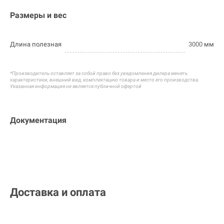
Размеры и вес
Длина полезная
3000
мм
*Производитель оставляет за собой право без уведомления дилера менять
характеристики, внешний вид, комплектацию товара и
место его производства.
Указанная информация не является публичной офертой
Документация
Доставка и оплата