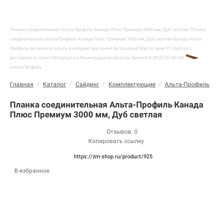
Планка соединительная Альта-Профиль Канада Плюс Премиум 3000 мм, Дуб светлая
Планка
соединительная Альта-Профиль Канада Плюс Премиум 3000 мм, Дуб светлая бренда Альта-
Профиль вы можете купить в интернет-магазине Загородный Мир по цене 911 руб/шт с
доставкой по Санкт-Петербургу и Ленинградской области. Звоните 8 (812) 767-87-36!
Альта-Профиль
Главная
/
Каталог
/
Сайдинг
/
Комплектующие
/
Альта-Профиль
/
Планка соединительная Альта-Профиль Канада
Плюс Премиум 3000 мм, Дуб светлая
Отзывов: 0
Копировать ссылку
https://zm-shop.ru/product/925
В избранное