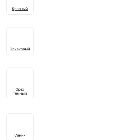
Красный
Оливковый
Орех
тёмный
Синий