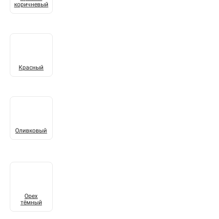
коричневый
Красный
Оливковый
Орех
тёмный