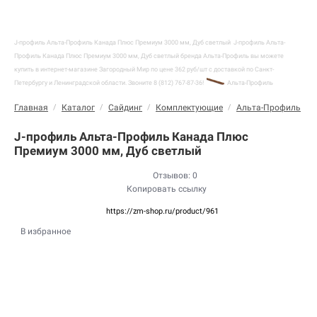
J-профиль Альта-Профиль Канада Плюс Премиум 3000 мм, Дуб светлый
J-профиль Альта-
Профиль Канада Плюс Премиум 3000 мм, Дуб светлый бренда Альта-Профиль вы можете
купить в интернет-магазине Загородный Мир по цене 362 руб/шт с доставкой по Санкт-
Петербургу и Ленинградской области. Звоните 8 (812) 767-87-36!
Альта-Профиль
Главная
/
Каталог
/
Сайдинг
/
Комплектующие
/
Альта-Профиль
/
J-профиль Альта-Профиль Канада Плюс
Премиум 3000 мм, Дуб светлый
Отзывов: 0
Копировать ссылку
https://zm-shop.ru/product/961
В избранное