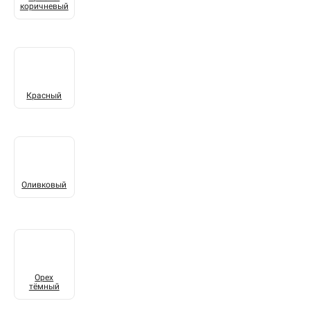
коричневый
Красный
Оливковый
Орех
тёмный