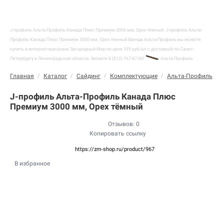
J-профиль Альта-Профиль Канада Плюс Премиум 3000 мм, Орех тёмный
J-профиль Альта-
Профиль Канада Плюс Премиум 3000 мм, Орех тёмный бренда Альта-Профиль вы можете
купить в интернет-магазине Загородный Мир по цене 395 руб/шт с доставкой по Санкт-
Петербургу и Ленинградской области. Звоните 8 (812) 767-87-36!
Альта-Профиль
Главная
/
Каталог
/
Сайдинг
/
Комплектующие
/
Альта-Профиль
/
J-профиль Альта-Профиль Канада Плюс
Премиум 3000 мм, Орех тёмный
Отзывов: 0
Копировать ссылку
https://zm-shop.ru/product/967
В избранное