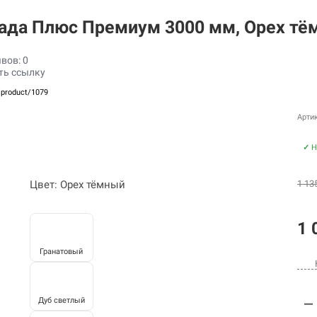
нада Плюс Премиум 3000 мм, Орех т
вов: 0
ть ссылку
/product/1079
Артик
✓
Н
Цвет: Орех тёмный
1 13
1 
Гранатовый
Дуб светлый
—