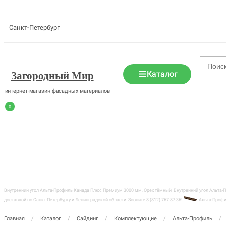
Санкт-Петербург
Каталог
Загородный Мир
интернет-магазин фасадных материалов
0
Внутренний угол Альта-Профиль Канада Плюс Премиум 3000 мм, Орех тёмный
Внутренний угол Альта-
доставкой по Санкт-Петербургу и Ленинградской области. Звоните 8 (812) 767-87-36!
Альта-Проф
Главная
/
Каталог
/
Сайдинг
/
Комплектующие
/
Альта-Профиль
/