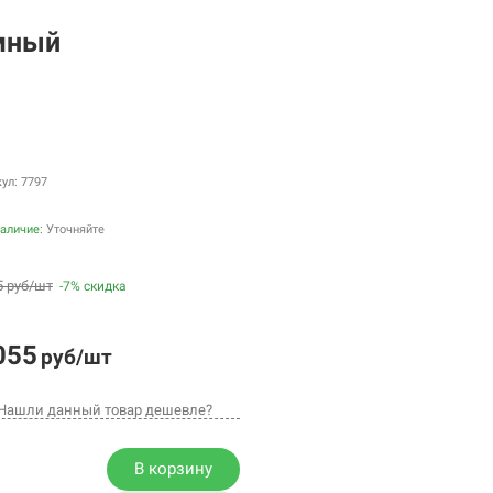
ёмный
ул: 7797
аличие:
Уточняйте
5 руб/шт
-7% скидка
055
руб/шт
Нашли данный товар дешевле?
В корзину