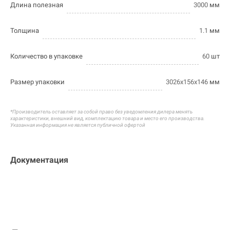
Длина полезная
3000
мм
Толщина
1.1
мм
Количество в упаковке
60
шт
Размер упаковки
3026х156х146
мм
*Производитель оставляет за собой право без уведомления дилера менять
характеристики, внешний вид, комплектацию товара и
место его производства.
Указанная информация не является публичной офертой
Документация