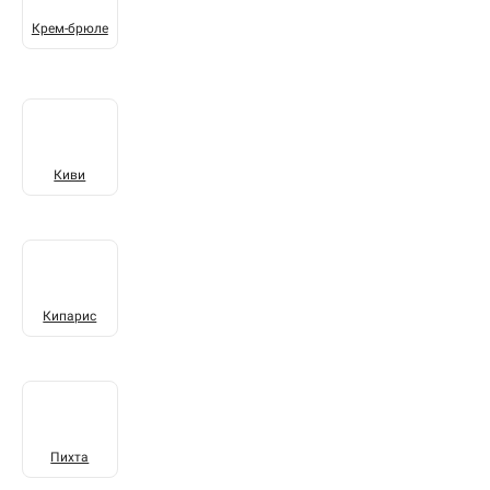
Крем-брюле
Киви
Кипарис
Пихта