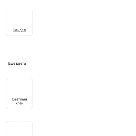
Сандал
Ещё цвета
Светлый
клён