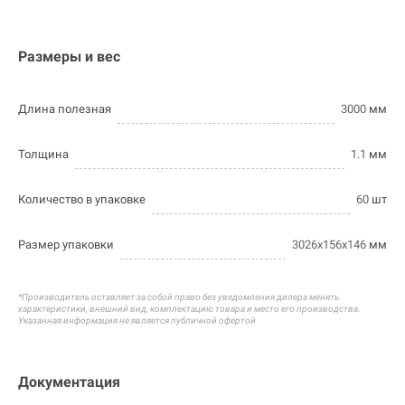
Размеры и вес
Длина полезная
3000
мм
Толщина
1.1
мм
Количество в упаковке
60
шт
Размер упаковки
3026х156х146
мм
*Производитель оставляет за собой право без уведомления дилера менять
характеристики, внешний вид, комплектацию товара и
место его производства.
Указанная информация не является публичной офертой
Документация