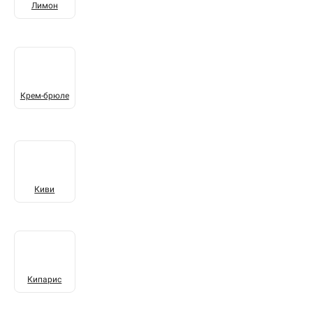
Лимон
Крем-брюле
Киви
Кипарис