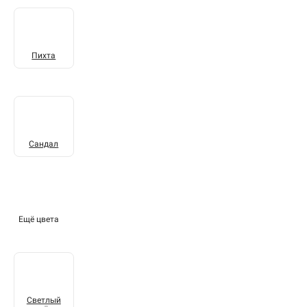
Пихта
Сандал
Ещё цвета
Светлый