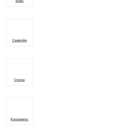
клён
Секвойя
Сосна
Карамель