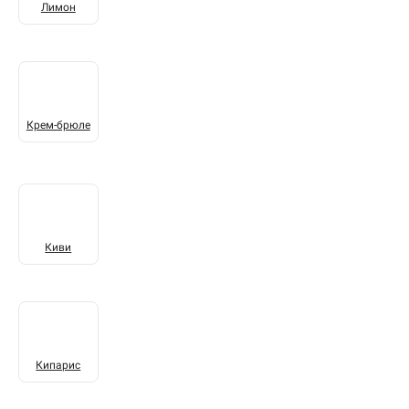
Лимон
Крем-брюле
Киви
Кипарис