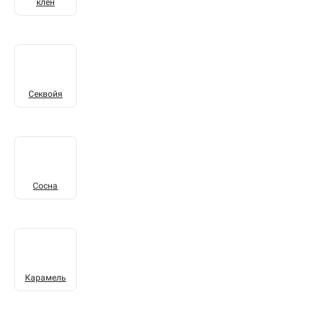
клён
Секвойя
Сосна
Карамель