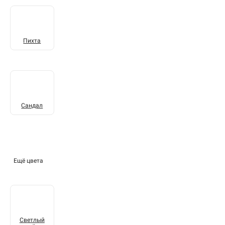
Пихта
Сандал
Ещё цвета
Светлый