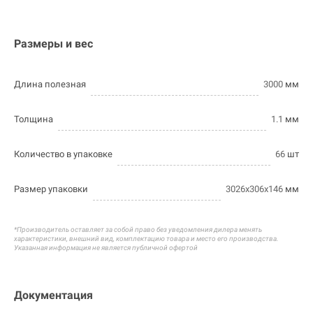
Размеры и вес
Длина полезная
3000
мм
Толщина
1.1
мм
Количество в упаковке
66
шт
Размер упаковки
3026х306х146
мм
*Производитель оставляет за собой право без уведомления дилера менять
характеристики, внешний вид, комплектацию товара и
место его производства.
Указанная информация не является публичной офертой
Документация