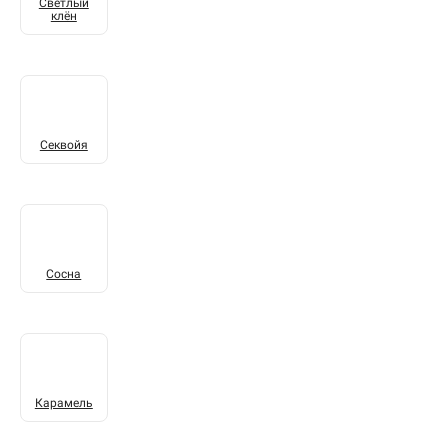
Светлый
клён
Секвойя
Сосна
Карамель