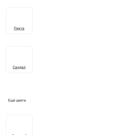
Пихта
Сандал
Ещё цвета