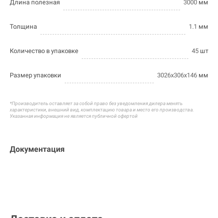
Длина полезная
3000
мм
Толщина
1.1
мм
Количество в упаковке
45
шт
Размер упаковки
3026х306х146
мм
*Производитель оставляет за собой право без уведомления дилера менять
характеристики, внешний вид, комплектацию товара и
место его производства.
Указанная информация не является публичной офертой
Документация