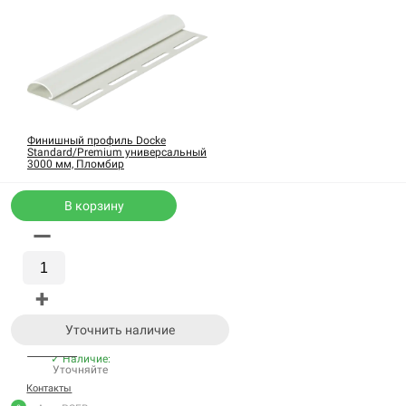
Финишный профиль Docke
Standard/Premium универсальный
3000 мм, Пломбир
В корзину
314 руб/шт
—
Каталог
В корзину
WhatsApp
+
В корзине
Корзина
Купить в 1 клик
Уточнить наличие
Позвонить
✓ Наличие:
Уточняйте
Контакты