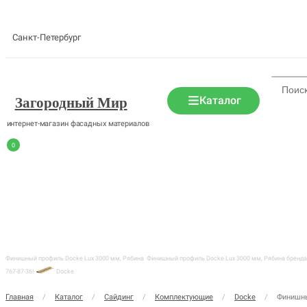
Санкт-Петербург
Каталог
Загородный Мир
интернет-магазин фасадных материалов
0
Финишный профиль Docke Lux 3000 мм, Рябина
Финишный профиль Docke Lux 3000 мм, Рябина бренда D
767-87-36!
Docke
Главная
/
Каталог
/
Сайдинг
/
Комплектующие
/
Docke
/
Финишны