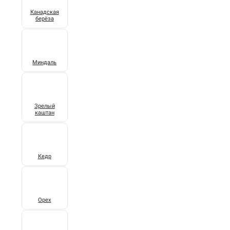
Канадская
берёза
Миндаль
Зрелый
каштан
Кедр
Орех