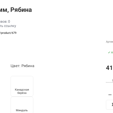
мм, Рябина
вов: 0
ть ссылку
u/product/679
Арти
✓
Н
Цвет: Рябина
41
Канадская
берёза
—
Миндаль